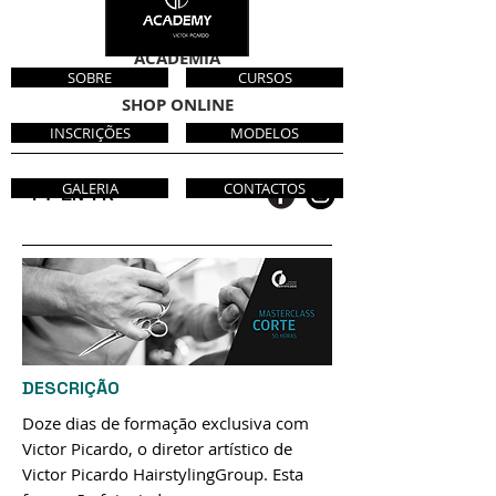
CABELEIREIROS
ACADEMIA
SOBRE
CURSOS
SHOP ONLINE
INSCRIÇÕES
MODELOS
GALERIA
CONTACTOS
PT
EN
FR
DESCRIÇÃO
Doze dias de formação exclusiva com
Victor Picardo, o diretor artístico de
Victor Picardo HairstylingGroup. Esta