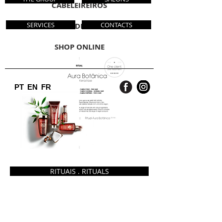
CABELEIREIROS
SERVICES
CONTACTS
ACADEMIA
SHOP ONLINE
PT
EN
FR
RITUAIS . RITUALS
INFO