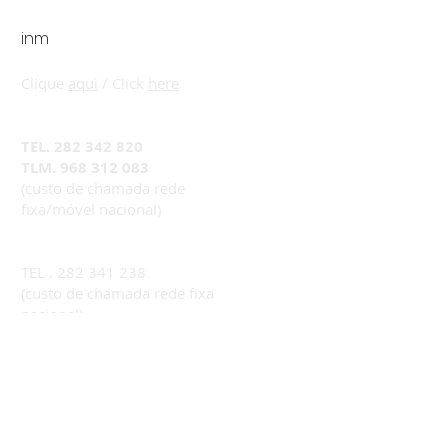
marketing@victorpicardo.com
inm
SALÕES / SALONS
Clique
aqui
/ Click
here
CALL CENTER
TEL
.
282 342 820
TLM.
968 312 083
(custo de chamada rede
fixa/móvel nacional)
ACADEMIA / ACADEMY
TEL .
282 341 238
(custo de chamada rede fixa
nacional)
academy@victorpicardo.com
Rotunda Salgueiro Maia, Edifício
Coluna,
nº 17, r/c, loja 1,
8500-347
PORTIMÃO